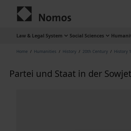
Skip to Content
Law & Legal System
Social Sciences
Humanit
Home
/
Humanities
/
History
/
20th Century
/
History 
Partei und Staat in der Sowje