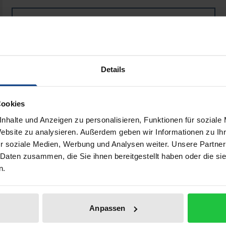
Book
€46.00
ISBN 978-3-8329-2014-2
Not available
Details
Add to Cart
Add to Wish List
Cookies
Delivery cost notice
nhalte und Anzeigen zu personalisieren, Funktionen für soziale
Website zu analysieren. Außerdem geben wir Informationen zu I
r soziale Medien, Werbung und Analysen weiter. Unsere Partner
 Daten zusammen, die Sie ihnen bereitgestellt haben oder die s
iographical data
Reviews
n.
ie Entwicklungen von Parteien und Staat in der Sowjetunio
Anpassen
im Einparteiensystem. Im Laufe der Perestrojka wurden di