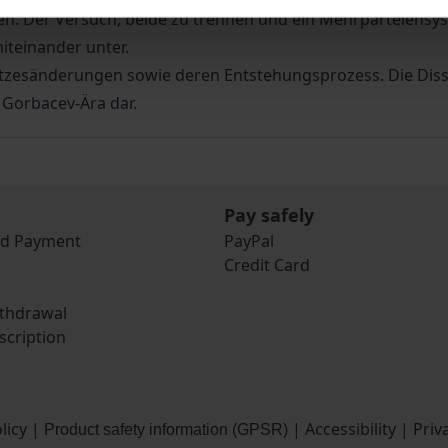
en. Der Versuch, beide zu trennen und ein Mehrparteiensyste
teinander unter.
esänderungen sowie deren Entstehungsprozess. Die Dissert
 Gorbacev-Ära dar.
Pay safely
nd Payment
PayPal
Credit Card
ithdrawal
scription
licy
|
|
Accessibility
|
Priv
Product safety information (GPSR)