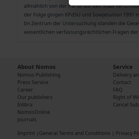
allmählich von der Partei auf den Staat verschob
der Folge gingen KPdSU und Sowjetunion 1991 mi
Im Zentrum der Untersuchung standen die Gesetz
wesentlichen verfassungsrechtlichen Fragen der
About Nomos
Service
Nomos Publishing
Delivery a
Press Service
Contact
Career
FAQ
Our publishers
Right of W
Inlibra
Cancel Sub
NomosOnline
Journals
Imprint
|
General Terms and Conditions
|
Privacy Po