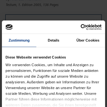
Tectum, 1. Edition 2005, 136 Pages
Book
€24.90
ISBN 978-3-8288-8825-8
Available
Zustimmung
Details
Über Cookies
Prices include VAT. Depending on the delivery address, VAT
Diese Webseite verwendet Cookies
may vary at checkout.
Wir verwenden Cookies, um Inhalte und Anzeigen zu
personalisieren, Funktionen für soziale Medien anbieten
Add to Cart
zu können und die Zugriffe auf unsere Website zu
Add to Wish List
analysieren. Außerdem geben wir Informationen zu Ihrer
Delivery cost notice
Verwendung unserer Website an unsere Partner für
soziale Medien, Werbung und Analysen weiter. Unsere
Partner führen diese Informationen möglicherweise mit
weiteren Daten zusammen, die Sie ihnen bereitgestellt