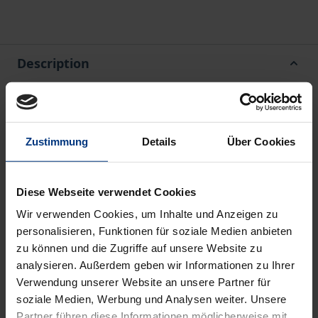
Description
Participation systems in co-determination grant
representatives of a certain interest group
Zustimmung
Details
Über Cookies
participation in the co-determined bodies through
procedural guarantees. The requirements for the
legislator in implementing such regulations have not
Diese Webseite verwendet Cookies
been fundamentally clarified.
Wir verwenden Cookies, um Inhalte und Anzeigen zu
The author systematises the participation systems in
personalisieren, Funktionen für soziale Medien anbieten
co-determination, elaborates the requirements for
zu können und die Zugriffe auf unsere Website zu
the legislator and defines a uniform review scheme
analysieren. Außerdem geben wir Informationen zu Ihrer
Verwendung unserer Website an unsere Partner für
that can be used to determine the permissibility of
soziale Medien, Werbung und Analysen weiter. Unsere
existing and future participation systems. In this
Partner führen diese Informationen möglicherweise mit