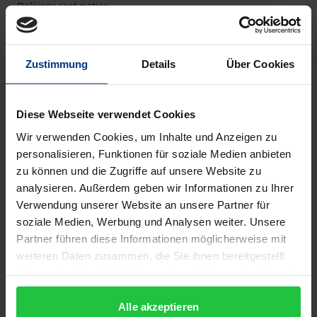
Delivery cost notice
Zustimmung
Details
Über Cookies
Description
Diese Webseite verwendet Cookies
Die Wahl eines geeigneten Kooperationspartners
Wir verwenden Cookies, um Inhalte und Anzeigen zu
stellt einen bedeutenden Faktor für das Gelingen
personalisieren, Funktionen für soziale Medien anbieten
einer Unternehmenskooperation dar. Trotz der
zu können und die Zugriffe auf unsere Website zu
hohen strategischen Wichtigkeit von Kooperationen
analysieren. Außerdem geben wir Informationen zu Ihrer
ist bisher weder abschließend geklärt, nach welchen
Verwendung unserer Website an unsere Partner für
Kriterien Unternehmen ihre Kooperationspartner
soziale Medien, Werbung und Analysen weiter. Unsere
auswählen, noch welche Erfolgswirkung diese
Partner führen diese Informationen möglicherweise mit
weiteren Daten zusammen, die Sie ihnen bereitgestellt
Auswahl besitzt. Die Dissertation beschäftigt sich
haben oder die sie im Rahmen Ihrer Nutzung der Dienste
mit diesen beiden Fragestellungen und betrachtet
gesammelt haben.
sie zum ersten Mal integriert miteinander. Die
Alle akzeptieren