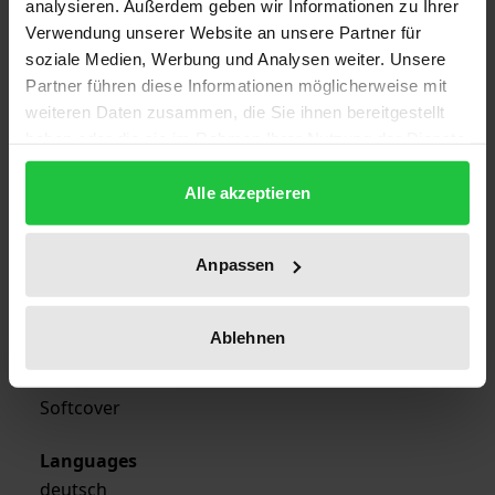
analysieren. Außerdem geben wir Informationen zu Ihrer
Verwendung unserer Website an unsere Partner für
ISBN
soziale Medien, Werbung und Analysen weiter. Unsere
978-3-7890-8960-2
Partner führen diese Informationen möglicherweise mit
weiteren Daten zusammen, die Sie ihnen bereitgestellt
Publication Date
haben oder die sie im Rahmen Ihrer Nutzung der Dienste
Feb 1, 2000
gesammelt haben.
Alle akzeptieren
Year of Publication
2000
Anpassen
Publisher
Nomos
Ablehnen
Format
Softcover
Languages
deutsch