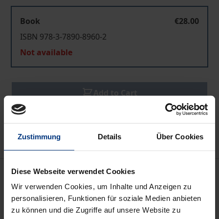
Book
€28.00
ISBN 978-3-7890-8960-2
Not available
Add to Cart
Add to Wish List
Delivery cost notice
Zustimmung
Details
Über Cookies
Bibliographical data
Diese Webseite verwendet Cookies
Wir verwenden Cookies, um Inhalte und Anzeigen zu
personalisieren, Funktionen für soziale Medien anbieten
Edition
zu können und die Zugriffe auf unsere Website zu
1