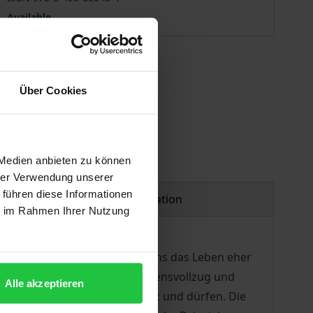
Available
 vary at checkout.
Über Cookies
 Medien anbieten zu können
hrer Verwendung unserer
 führen diese Informationen
Product safety information
ie im Rahmen Ihrer Nutzung
un sachgemäß urteilen, wenn uns das Leben eher
So ist auch sein Urteil ein Lebensvollzug und
Alle akzeptieren
l werden wir, auch in Schmerz und dürfen. Die