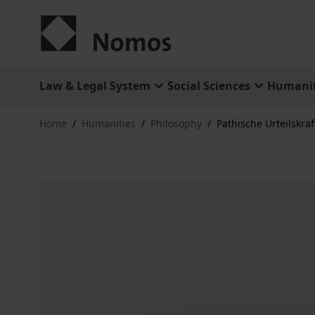
Skip to Content
Law & Legal System
Social Sciences
Humanit
Home
/
Humanities
/
Philosophy
/
Pathische Urteilskraf