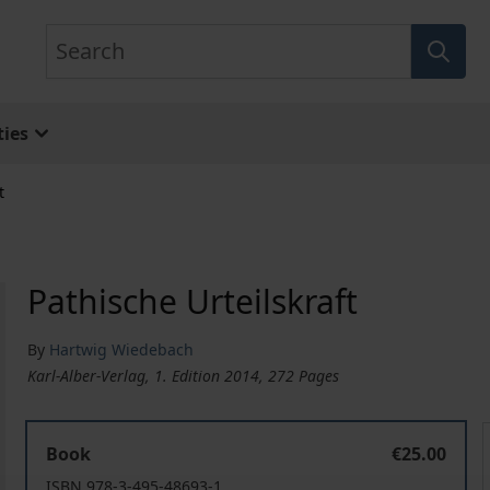
Search
ies
t
Pathische Urteilskraft
By
Hartwig Wiedebach
Karl-Alber-Verlag, 1. Edition 2014, 272 Pages
Pathische Urteilskraft
P
Book
€25.00
ISBN 978-3-495-48693-1