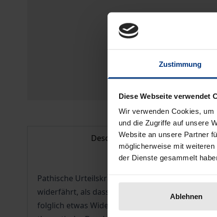
Zustimmung
Diese Webseite verwendet 
Wir verwenden Cookies, um I
und die Zugriffe auf unsere 
Website an unsere Partner fü
Description
möglicherweise mit weiteren
der Dienste gesammelt habe
Pathische Urteilskraft ist für unser Wissen um
widerfährt, als dass wir darüber verfügen? Das Me
Ablehnen
folglich etwas Widerfahrendes. Die Bestimmung »