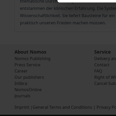
thematische Durchführung stützt sich auf eine m
entstammen der klinischen Erfahrung. Die Syste
Wissenschaftlichkeit. Sie liefert Bausteine für 
praktisch unseren Frieden machen müssen.
About Nomos
Service
Nomos Publishing
Delivery a
Press Service
Contact
Career
FAQ
Our publishers
Right of W
Inlibra
Cancel Sub
NomosOnline
Journals
Imprint
|
General Terms and Conditions
|
Privacy Po