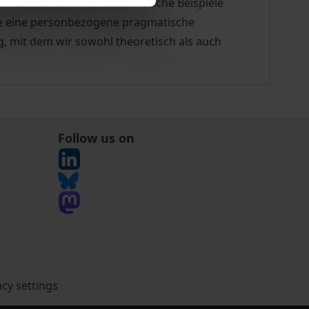
m Leiblichkeit und Geist. Manche Beispiele
wie eine personbezogene pragmatische
ag, mit dem wir sowohl theoretisch als auch
Follow us on
acy settings