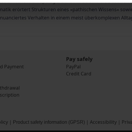
edizinische Anthropologie. Ihr Umkreis sind die Debatten u
matik erörtert Strukturen eines »pathischen Wissens« so
ein nuanciertes Verhalten in einem meist überkomplexen Allt
Pay safely
nd Payment
PayPal
Credit Card
ithdrawal
scription
licy
|
|
Accessibility
|
Priv
Product safety information (GPSR)