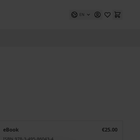
EN
athische Urteilskraft
eBook
€25.00
ISBN 978-3-495-86043-4