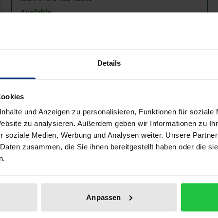
Available
Prices include VAT. Depending on the delivery address, VAT may
Details
Add to Cart
Add to Wish List
Delivery cost notice
Cookies
nhalte und Anzeigen zu personalisieren, Funktionen für soziale
Website zu analysieren. Außerdem geben wir Informationen zu I
r soziale Medien, Werbung und Analysen weiter. Unsere Partner
Bibliographical data
 Daten zusammen, die Sie ihnen bereitgestellt haben oder die s
n.
 den Menschen konstitutiv. Wie können wir in Denken und T
nschliche zeigt sich nur dem, der sich am Leben beteiligt. 
Anpassen
pathisch« verweist auf dieses Nicht-Verfügbare. Gleichwoh