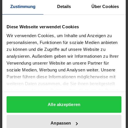
Available
Zustimmung
Details
Über Cookies
Prices include VAT. Depending on the delivery address, VAT
Diese Webseite verwendet Cookies
may vary at checkout.
Wir verwenden Cookies, um Inhalte und Anzeigen zu
personalisieren, Funktionen für soziale Medien anbieten
Add to Cart
zu können und die Zugriffe auf unsere Website zu
Add to Wish List
analysieren. Außerdem geben wir Informationen zu Ihrer
Delivery cost notice
Verwendung unserer Website an unsere Partner für
soziale Medien, Werbung und Analysen weiter. Unsere
Partner führen diese Informationen möglicherweise mit
weiteren Daten zusammen, die Sie ihnen bereitgestellt
Description
haben oder die sie im Rahmen Ihrer Nutzung der Dienste
gesammelt haben.
Alle akzeptieren
Considering the uncertainties caused by the
estimation of damages in cartel damage actions,
companies increasingly follow an alternative
Anpassen