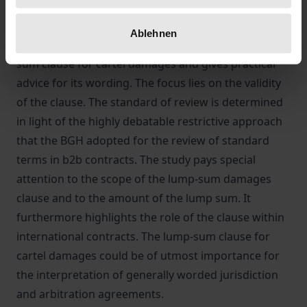
approach – including a contractual lump-sum clause
for cartel damages in standard business terms. The
Ablehnen
book explores the possibilities of including a lump-
sum clause for cartel damages and gives practical
advice for its wording. The focus lies on the validity
of the clause. The standard of review is determined
in light of the highly debatable restrictive approach
that the BGH adopted for the review of standard
terms in b2b contracts. The study pays special
attention to the scope of the lump-sum damages
clause and to the amount of the lump sum. It
furthermore highlights the role of the clause within
international contracts. The lump-sum clause for
cartel damages could be of utmost importance for
the interpretation of generally worded jurisdiction
and arbitration agreements.