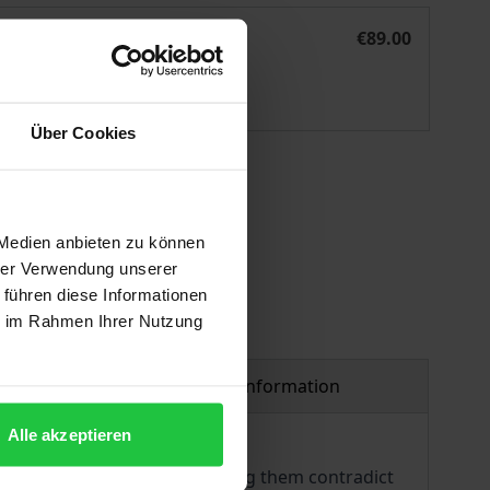
Pensionskassen
eBook
€89.00
ISBN 978-3-7489-1369-6
Available
Über Cookies
 vary at checkout.
 Medien anbieten zu können
hrer Verwendung unserer
 führen diese Informationen
ie im Rahmen Ihrer Nutzung
Product safety information
Alle akzeptieren
y and tax legislation concerning them contradict