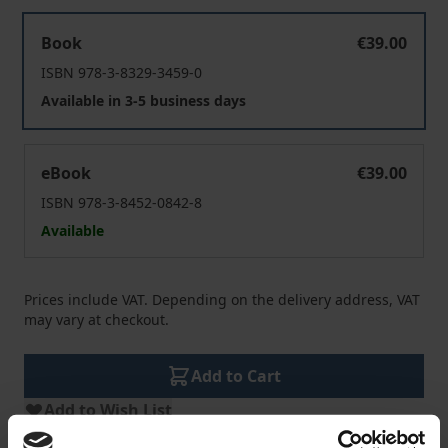
Perceptions and Images of China
Book
€39.00
ISBN 978-3-8329-3459-0
Available in 3-5 business days
Perceptions and Images of China
eBook
€39.00
ISBN 978-3-8452-0842-8
Available
Prices include VAT. Depending on the delivery address, VAT
may vary at checkout.
Add to Cart
Add to Wish List
Delivery cost notice