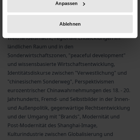
westlichen (deutschen, europäischen,
Anpassen
nordamerikanischen) als auch der östlichen (VR-
chinesischen und HK-chinesischen) Perspektive.
Ablehnen
Einige Aspekte der Konferenzbeiträge sind: China als
Welthandelsmacht, regionale Entwicklungen im
ländlichen Raum und in den
Sonderwirtschaftszonen, "peaceful development"
und wissensbasierte Wirtschaftsentwicklung,
Identitätsdiskurse zwischen "Verwestlichung" und
"chinesischem Sonderweg", Perspektivismen
eurozentrischer Chinawahrnehmungen des 18. - 20.
Jahrhunderts, Fremd- und Selbstbilder in der Innen-
und Außenpolitik, gegenwärtige Rechtsentwicklung
und der Umgang mit "Brands", Modernität und
Post-Modernität des Shanghai-Image,
Kulturindustrie zwischen Globalisierung und