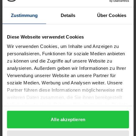
Zustimmung
Details
Über Cookies
Description
Diese Webseite verwendet Cookies
Der vorliegende Band umfasst ausgewählte Beiträge
Wir verwenden Cookies, um Inhalte und Anzeigen zu
der internationalen interdisziplinären Roundtable-
personalisieren, Funktionen für soziale Medien anbieten
zu können und die Zugriffe auf unsere Website zu
Konferenz "The Percetions of China: Images of a
analysieren. Außerdem geben wir Informationen zu Ihrer
Global Player", die im März 2006 in Hongkong
Verwendung unserer Website an unsere Partner für
stattfand. Die Beiträge befassen sich in vier
soziale Medien, Werbung und Analysen weiter. Unsere
Schwerpunktbereichen "Wirtschaft" (Economics),
Partner führen diese Informationen möglicherweise mit
"Politik" (Political Science), "Recht" (Law Studies) und
weiteren Daten zusammen, die Sie ihnen bereitgestellt
"Kultur" (Cultural Studies) mit den unterschiedlichen
haben oder die sie im Rahmen Ihrer Nutzung der Dienste
gesammelt haben.
Bildern und Wahrnehmungen von China in
Alle akzeptieren
Geschichte und Gegenwart. Sie analysieren hierbei
die "Macht der Bilder" (Images) sowohl aus der