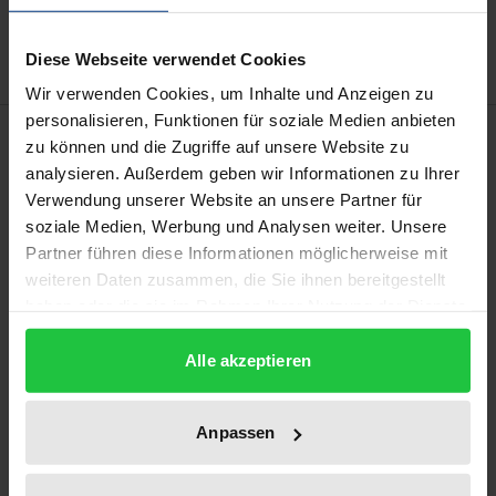
Delivery cost notice
Diese Webseite verwendet Cookies
Wir verwenden Cookies, um Inhalte und Anzeigen zu
personalisieren, Funktionen für soziale Medien anbieten
Description
zu können und die Zugriffe auf unsere Website zu
analysieren. Außerdem geben wir Informationen zu Ihrer
Politik wird durch individuelle Persönlichkeiten
Verwendung unserer Website an unsere Partner für
soziale Medien, Werbung und Analysen weiter. Unsere
gestaltet und geprägt. Gleichzeitig sind politisch
Partner führen diese Informationen möglicherweise mit
handelnde Persönlichkeiten von strukturellen
weiteren Daten zusammen, die Sie ihnen bereitgestellt
Vorgaben des politischen Systems, seiner
haben oder die sie im Rahmen Ihrer Nutzung der Dienste
Institutionen und Regeln geprägt. Der Band
gesammelt haben.
versammelt unterschiedliche Zugänge und
Alle akzeptieren
Fallstudien zur Erfassung dieser Wechselbeziehung.
Die Perspektiven und Beispiele stammen dabei aus
Anpassen
allen Bereichen der Politikwissenschaft, von der
Politischen Theorie über die Regierungslehre bis hin