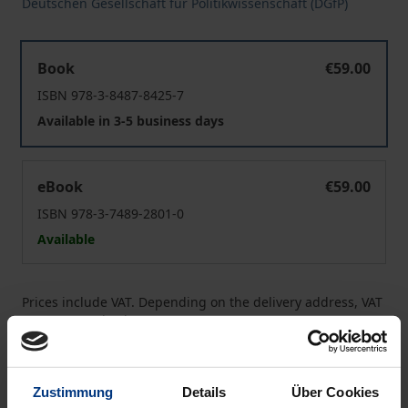
Deutschen Gesellschaft für Politikwissenschaft (DGfP)
Persönlichkeit und Politik
Book
€59.00
ISBN 978-3-8487-8425-7
Available in 3-5 business days
Persönlichkeit und Politik
eBook
€59.00
ISBN 978-3-7489-2801-0
Available
Prices include VAT. Depending on the delivery address, VAT
may vary at checkout.
Add to Cart
Zustimmung
Details
Über Cookies
Add to Wish List