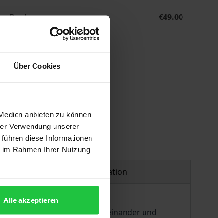
erson - Miteinander - Kirche
eBook
€49.00
ISBN 978-3-495-81337-9
Available
Über Cookies
 vary at checkout.
 Medien anbieten zu können
hrer Verwendung unserer
 führen diese Informationen
ie im Rahmen Ihrer Nutzung
Product safety information
Alle akzeptieren
ie Einheit des Miteinanders zueinander und