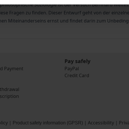
ie philosophische Soziologie ist der Versuch Bernhard Wel
ese Fragen zu finden. Dieser Entwurf geht von der einzelnen
en Miteinanderseins ernst und findet darin zum Unbedingt
Pay safely
nd Payment
PayPal
Credit Card
ithdrawal
scription
licy
|
|
Accessibility
|
Priv
Product safety information (GPSR)