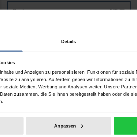
Person - Miteinander - Kirche
P
Book
€49.00
ISBN 978-3-495-48931-4
Available
Details
Prices include VAT. Depending on the delivery address, VAT may
Cookies
Add to Cart
Add to Wish List
nhalte und Anzeigen zu personalisieren, Funktionen für soziale
Delivery cost notice
Website zu analysieren. Außerdem geben wir Informationen zu I
r soziale Medien, Werbung und Analysen weiter. Unsere Partner
 Daten zusammen, die Sie ihnen bereitgestellt haben oder die s
n.
Bibliographical data
Anpassen
haft, wie verhalten sich die Freiheit des Einzelnen und d