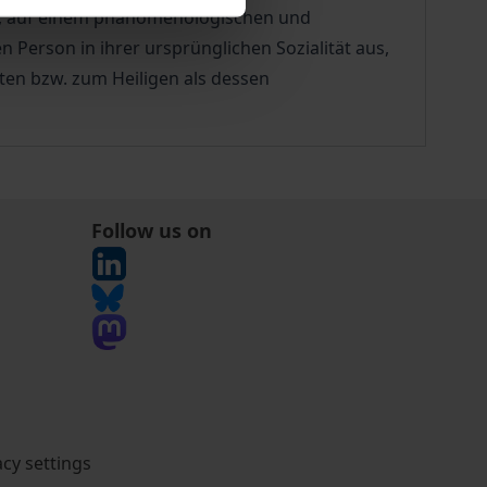
tes, auf einem phänomenologischen und
 Person in ihrer ursprünglichen Sozialität aus,
en bzw. zum Heiligen als dessen
Follow us on
acy settings