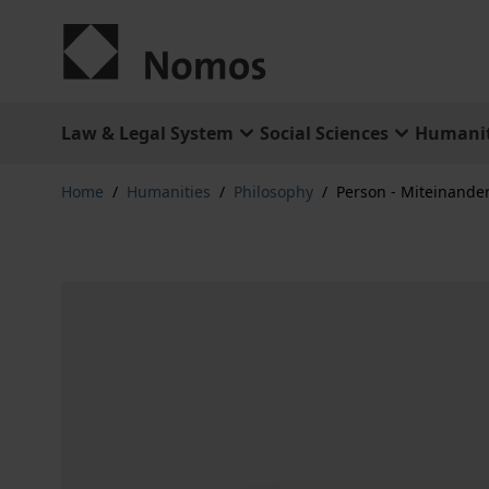
Skip to Content
Law & Legal System
Social Sciences
Humanit
Home
/
Humanities
/
Philosophy
/
Person - Miteinander