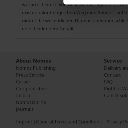
woran scheitert eine Gesellschaft eigentlich? D
existentialontologischen Weg eine Antwort auf di
nimmt die wesentlichen Dimensionen menschlich
entscheidendem Gehalt.
About Nomos
Service
Nomos Publishing
Delivery a
Press Service
Contact
Career
FAQ
Our publishers
Right of W
Inlibra
Cancel Sub
NomosOnline
Journals
Imprint
|
General Terms and Conditions
|
Privacy Po