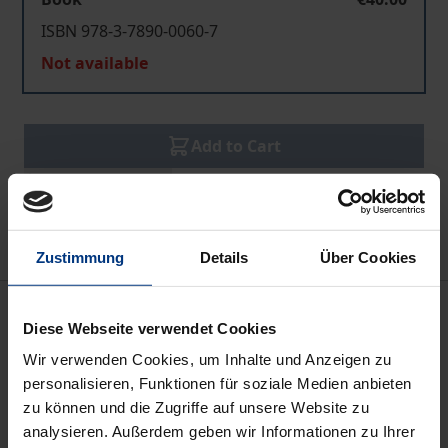
ISBN 978-3-7890-0060-7
Not available
Add to Cart
Add to Wish List
Delivery cost notice
Zustimmung
Details
Über Cookies
Bibliographical data
Diese Webseite verwendet Cookies
Wir verwenden Cookies, um Inhalte und Anzeigen zu
Edition
personalisieren, Funktionen für soziale Medien anbieten
1
zu können und die Zugriffe auf unsere Website zu
analysieren. Außerdem geben wir Informationen zu Ihrer