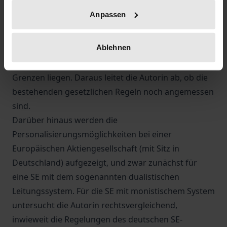
bereits im Gesetz angelegten
Anpassen
Personalisierungsmöglichkeiten, wie der
Vorstandsvorsitzende und der Vorstandssprecher.
Ablehnen
Sodann wird erörtert, auf welchen Faktoren deren
faktische Macht beruht und wo die gesetzlichen
Grenzen liegen. Daraus leitet die Autorin ab, ob die
bestehenden gesetzlichen Regeln noch angemessen
sind.
Darüber hinaus werden die
Personalisierungsmöglichkeiten bei einer
Europäischen Aktiengesellschaft (mit Sitz in
Deutschland) aufgezeigt, und zwar zunächst für
eine SE mit dem sogenannten dualistischen
Leitungssystem. Für die SE mit monistischem System
untersucht die Autorin rechtsvergleichend,
inwieweit die Regelungen des deutschen SE-