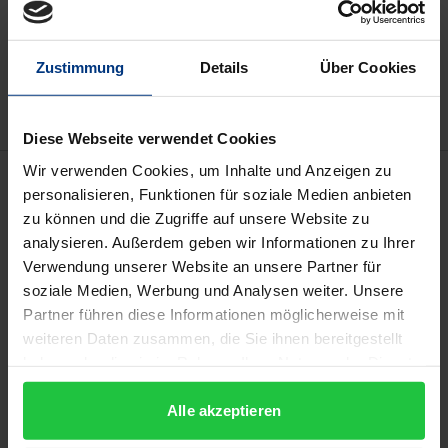
Add to Cart
Add to Wish List
Zustimmung
Details
Über Cookies
Delivery cost notice
Diese Webseite verwendet Cookies
Wir verwenden Cookies, um Inhalte und Anzeigen zu
Description
personalisieren, Funktionen für soziale Medien anbieten
zu können und die Zugriffe auf unsere Website zu
Die Studie analysiert die
analysieren. Außerdem geben wir Informationen zu Ihrer
Personalisierungsmöglichkeiten für eine
Verwendung unserer Website an unsere Partner für
soziale Medien, Werbung und Analysen weiter. Unsere
Aktiengesellschaft mit Sitz in Deutschland.
Partner führen diese Informationen möglicherweise mit
Untersucht werden sowohl die klassische
weiteren Daten zusammen, die Sie ihnen bereitgestellt
Aktiengesellschaft als auch die seit 2004 mögliche
haben oder die sie im Rahmen Ihrer Nutzung der Dienste
Europäische Aktiengesellschaft (SE).
gesammelt haben.
Ausgangspunkt der Untersuchung ist eine
Alle akzeptieren
Systematisierung des Kollegialprinzips sowie der