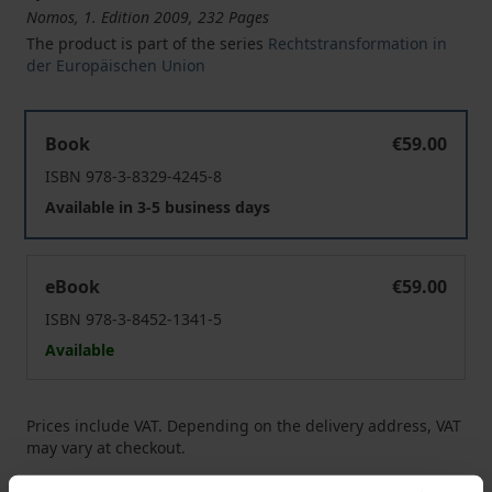
Nomos, 1. Edition 2009, 232 Pages
The product is part of the series
Rechtstransformation in
der Europäischen Union
Personalisierte Leitung von Aktiengesellschaften
Book
€59.00
ISBN 978-3-8329-4245-8
Available in 3-5 business days
Personalisierte Leitung von Aktiengesellschaften
eBook
€59.00
ISBN 978-3-8452-1341-5
Available
Prices include VAT. Depending on the delivery address, VAT
may vary at checkout.