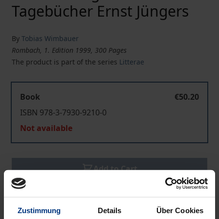
Tagebücher Ernst Jüngers
By
Tobias Wimbauer
Rombach, 1. Edition 1999, 300 Pages
The product is part of the series
Litterae
Book
€50.20
ISBN 978-3-7930-9210-0
Not available
Add to Cart
Add to Wish List
Delivery cost notice
Zustimmung
Details
Über Cookies