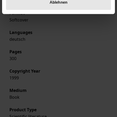
Rombach
Ablehnen
Format
Softcover
Languages
deutsch
Pages
300
Copyright Year
1999
Medium
Book
Product Type
Scientific literature