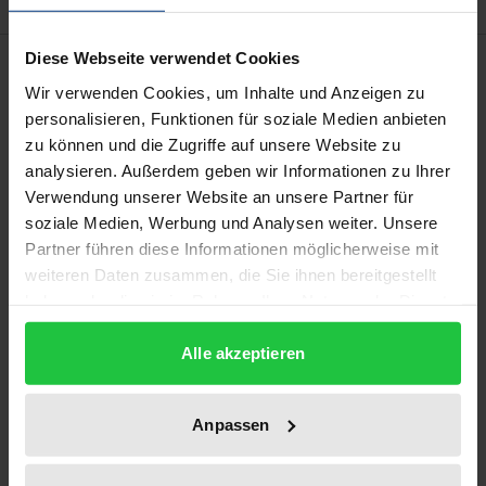
Diese Webseite verwendet Cookies
Bibliographical data
Wir verwenden Cookies, um Inhalte und Anzeigen zu
personalisieren, Funktionen für soziale Medien anbieten
Edition
zu können und die Zugriffe auf unsere Website zu
1
analysieren. Außerdem geben wir Informationen zu Ihrer
Verwendung unserer Website an unsere Partner für
ISBN
soziale Medien, Werbung und Analysen weiter. Unsere
978-3-7930-9210-0
Partner führen diese Informationen möglicherweise mit
weiteren Daten zusammen, die Sie ihnen bereitgestellt
Publication Date
haben oder die sie im Rahmen Ihrer Nutzung der Dienste
Jan 1, 1999
gesammelt haben.
Alle akzeptieren
Year of Publication
1999
Anpassen
Publisher