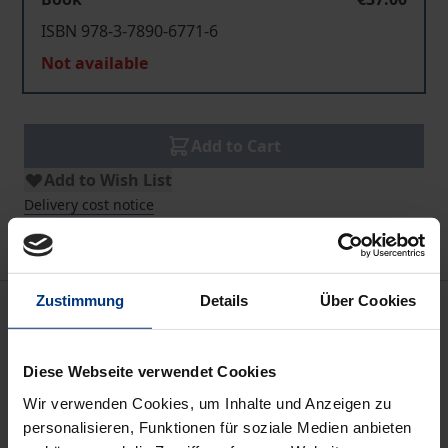
ISBN 978-3-7890-6771-6
Not available
Add to Cart
Add to Wish List
Delivery cost notice
Zustimmung
Details
Über Cookies
Description
Ob aus den Umweltwissenschaften eine eigene
Diese Webseite verwendet Cookies
Wissenschaftsdisziplin wird, ist noch nicht absehbar.
Wir verwenden Cookies, um Inhalte und Anzeigen zu
Was das Thema aber ausmacht und welche
personalisieren, Funktionen für soziale Medien anbieten