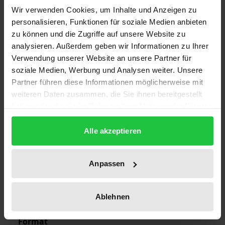
Wir verwenden Cookies, um Inhalte und Anzeigen zu
1
personalisieren, Funktionen für soziale Medien anbieten
zu können und die Zugriffe auf unsere Website zu
ISBN
analysieren. Außerdem geben wir Informationen zu Ihrer
978-3-7890-8030-2
Verwendung unserer Website an unsere Partner für
soziale Medien, Werbung und Analysen weiter. Unsere
Subtitle
Partner führen diese Informationen möglicherweise mit
Europarecht, Beiheft 3/2002
weiteren Daten zusammen, die Sie ihnen bereitgestellt
haben oder die sie im Rahmen Ihrer Nutzung der Dienste
Publication Date
gesammelt haben.
Sep 12, 2002
Alle akzeptieren
Year of Publication
2002
Anpassen
Publisher
Nomos
Ablehnen
Format