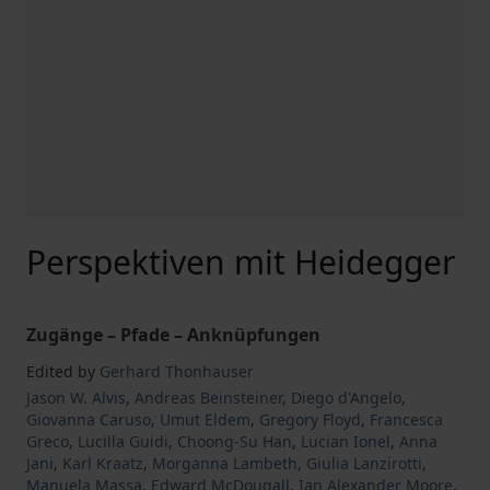
Perspektiven mit Heidegger
Zugänge – Pfade – Anknüpfungen
Edited by
Gerhard Thonhauser
Jason W. Alvis
,
Andreas Beinsteiner
,
Diego d'Angelo
,
Giovanna Caruso
,
Umut Eldem
,
Gregory Floyd
,
Francesca
Greco
,
Lucilla Guidi
,
Choong-Su Han
,
Lucian Ionel
,
Anna
Jani
,
Karl Kraatz
,
Morganna Lambeth
,
Giulia Lanzirotti
,
Manuela Massa
,
Edward McDougall
,
Ian Alexander Moore
,