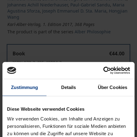
Johannes Achill Niederhauser
,
Paul-Gabriel Sandu
,
Maria
Agustina Sforza
,
Joseph Emmanuel D. Sta. Maria
,
Hongjian
Wang
Karl-Alber-Verlag, 1. Edition 2017, 368 Pages
The product is part of the series
Alber Philosophie
Perspektiven mit Heidegger
Book
€44.00
ISBN 978-3-495-48894-2
Available
Perspektiven mit Heidegger
Zustimmung
Details
Über Cookies
eBook
€44.00
ISBN 978-3-495-81382-9
Diese Webseite verwendet Cookies
Available
Wir verwenden Cookies, um Inhalte und Anzeigen zu
personalisieren, Funktionen für soziale Medien anbieten
Prices include VAT. Depending on the delivery address, VAT
zu können und die Zugriffe auf unsere Website zu