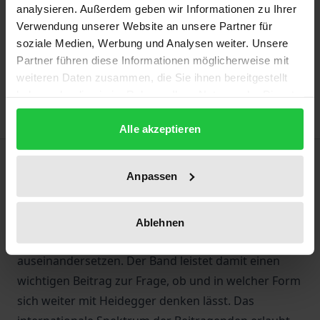
may vary at checkout.
analysieren. Außerdem geben wir Informationen zu Ihrer
Verwendung unserer Website an unsere Partner für
Add to Cart
soziale Medien, Werbung und Analysen weiter. Unsere
Partner führen diese Informationen möglicherweise mit
Add to Wish List
weiteren Daten zusammen, die Sie ihnen bereitgestellt
Delivery cost notice
haben oder die sie im Rahmen Ihrer Nutzung der Dienste
gesammelt haben.
Alle akzeptieren
Description
Anpassen
Der Band versammelt junge Forscherinnen und
Forscher, die sich in ihren Arbeiten in affirmativer bis
Ablehnen
kritischer Weise mit dem Denken Martin Heideggers
auseinandersetzen. Der Band leistet damit einen
wichtigen Beitrag zur Frage, ob und in welcher Form
sich weiter mit Heidegger denken lässt. Das