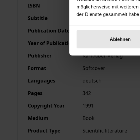
ISBN
978-3-495-47725-0
möglicherweise mit weiteren
der Dienste gesammelt habe
Subtitle
Beiträge zur neueren H
Publication Date
Nov 22, 2022
Ablehnen
Year of Publication
2022
Publisher
Karl-Alber-Verlag
Format
Softcover
Languages
deutsch
Pages
342
Copyright Year
1991
Medium
Book
Product Type
Scientific literature