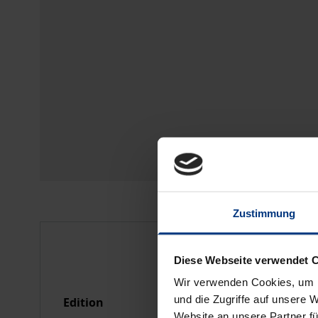
Zustimmung
Bibliographical data
Diese Webseite verwendet 
Wir verwenden Cookies, um I
und die Zugriffe auf unsere 
Edition
1
Website an unsere Partner fü