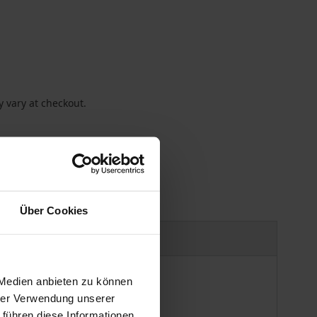
 vary at checkout.
Über Cookies
uct safety information
 Medien anbieten zu können
hrer Verwendung unserer
 führen diese Informationen