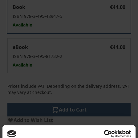
Phänomenologie der Compassion
Book
€44.00
ISBN 978-3-495-48947-5
Available
Phänomenologie der Compassion
eBook
€44.00
ISBN 978-3-495-81732-2
Available
Prices include VAT. Depending on the delivery address, VAT
may vary at checkout.
Add to Cart
Add to Wish List
Delivery cost notice