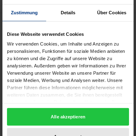
Zustimmung
Details
Über Cookies
Description
Diese Webseite verwendet Cookies
Die »Compassion«, christlich verstanden das
Wir verwenden Cookies, um Inhalte und Anzeigen zu
Mitleiden, aber auch die stehende Übersetzung des
personalisieren, Funktionen für soziale Medien anbieten
buddhistischen Begriffs »karuna« (»Mitleidenschaft
zu können und die Zugriffe auf unsere Website zu
«) und weiterhin eine Entsprechung zum islamischen
analysieren. Außerdem geben wir Informationen zu Ihrer
Begriff »rahman rahim«, wird hier vom Rahmen der
Verwendung unserer Website an unsere Partner für
soziale Medien, Werbung und Analysen weiter. Unsere
religiösen Dogmen abgelöst und als die
Partner führen diese Informationen möglicherweise mit
Bezeichnung für das Grundphänomen zwischen
weiteren Daten zusammen, die Sie ihnen bereitgestellt
Mensch und Mensch, Mensch und Ding, Mensch
haben oder die sie im Rahmen Ihrer Nutzung der Dienste
und Natur, Mensch und Staat, als »Pathos des
gesammelt haben.
Mitseins mit den Anderen«, phänomenologisch
Alle akzeptieren
aufgefasst und entfaltet.
Im ersten Teil, »Grundlegung zur Phänomenologie