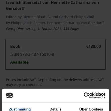
treulich übersetzt von Henriette Catharina von
Gersdorff
Edited by
Dietrich Blaufuß
,
and
Gerhard Philipp Wolf
By
Philipp Jakob Spener
,
Henriette Catharina Von Gersdorff
Georg Olms Verlag, 1. Edition 2021, 334 Pages
Book
€138.00
ISBN 978-3-487-16010-8
Available
Prices include VAT. Depending on the delivery address, VAT
may vary at checkout.
Add to Cart
Add to Wish List
Zustimmung
Details
Über Cookies