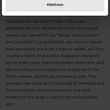
Meditationes (in German Herzens-Gespräche und
Ablehnen
Heilige Betrachtungen) first published in 1716. The
pietist-influenced German translation by Henriette
Catharina von Gersdorff (1648–1726) is also
published here for the first time from the original
manuscript. Gersdorff, the “female Saxon scholar”
and Zinzendorf ’s grandmother, was close to Spener
both personally and in her religious beliefs, and thus
created a faithful translation. A detailed afterword
by the editor gives more information about this, and
about posthumous publications, the period of the
text’s creation, and the accompanying texts. This
provides new material for the study of mentality and
German studies around translation, but most
notably for the study of piety in the early modern
age.