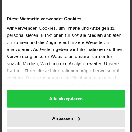
Delivery cost notice
Diese Webseite verwendet Cookies
Wir verwenden Cookies, um Inhalte und Anzeigen zu
Description
personalisieren, Funktionen für soziale Medien anbieten
zu können und die Zugriffe auf unsere Website zu
analysieren. Außerdem geben wir Informationen zu Ihrer
Philipp Jakob Spener (1635–1705), the influential
Verwendung unserer Website an unsere Partner für
17th-century Lutheran theologian and churchman,
soziale Medien, Werbung und Analysen weiter. Unsere
signalled the start of Pietism with his 1675 work Pia
Partner führen diese Informationen möglicherweise mit
Desideria oder herzliches Verlangen nach
weiteren Daten zusammen, die Sie ihnen bereitgestellt
gottgefälliger Besserung der wahren evangelischen
haben oder die sie im Rahmen Ihrer Nutzung der Dienste
Kirche. The “Works” of Spener, published between
gesammelt haben.
Alle akzeptieren
1979 and 2014 include many egodocuments in the
form of letters. The young Spener’s self-reflections
in the form of the contemplation of religious themes
Anpassen
are contained in this edition of the 1653 Soliloquia et