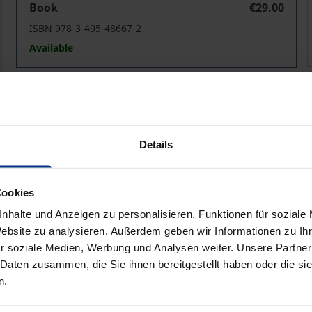
Book
€29.00
ISBN 978-3-495-48667-2
Available
Prices include VAT. Depending on the delivery address, VAT may
Add to Cart
Add to Wish List
Details
Delivery cost notice
Cookies
nhalte und Anzeigen zu personalisieren, Funktionen für soziale
Bibliographical data
Website zu analysieren. Außerdem geben wir Informationen zu I
r soziale Medien, Werbung und Analysen weiter. Unsere Partner
 Daten zusammen, die Sie ihnen bereitgestellt haben oder die s
n.
ilosophie als eine grundsätzlich systematisch orientierte th
. Der Haupttitel Philosophie als systematischer Diskurs ist