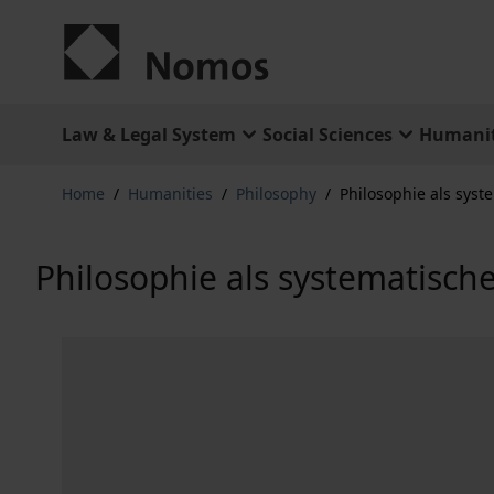
Skip to Content
Law & Legal System
Social Sciences
Humanit
Home
/
Humanities
/
Philosophy
/
Philosophie als syst
Philosophie als systematische