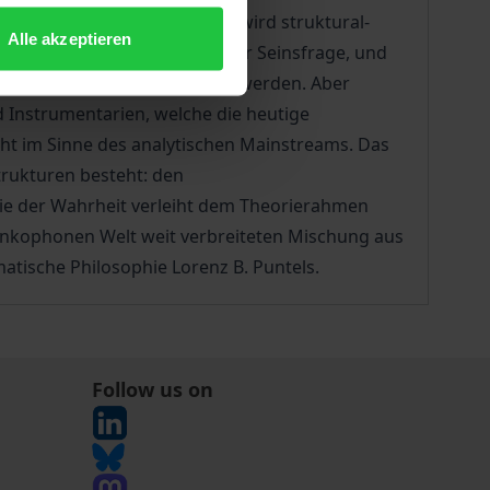
discourse. Diese Philosophie wird struktural-
Alle akzeptieren
 Tradition, einschließlich der Seinsfrage, und
chen Idealismus, gerecht zu werden. Aber
 Instrumentarien, welche die heutige
 nicht im Sinne des analytischen Mainstreams. Das
trukturen besteht: den
ie der Wahrheit verleiht dem Theorierahmen
frankophonen Welt weit verbreiteten Mischung aus
matische Philosophie Lorenz B. Puntels.
Follow us on