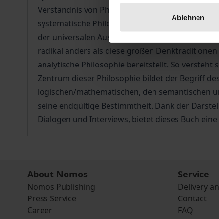
Verständnis von Philosophie als der Theorie der 
Ablehnen
systematische Philosophie genannt. Sie versucht
der universalen Ausrichtung der bedeutendsten 
radikal anders als diese großen Denktraditione
analytische Philosophie bereitstellt. So versteht 
Zentrum dieser Philosophie bildet der Begriff d
logischen/mathematischen, den semantischen un
seine endgültige Bestimmtheit. Dank der Darstel
Dialogen und Interviews, bietet dieses Buch eine
About Nomos
Service
Nomos Publishing
Delivery a
Press Service
Contact
Career
FAQ