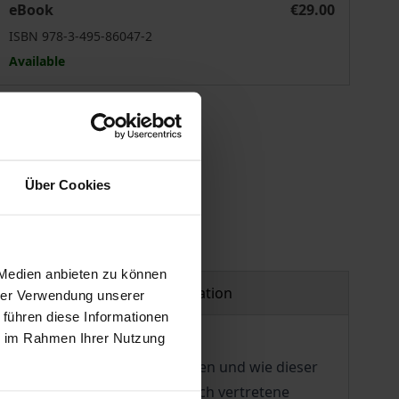
eBook
€29.00
ISBN 978-3-495-86047-2
Available
 vary at checkout.
Über Cookies
 Medien anbieten zu können
Product safety information
hrer Verwendung unserer
 führen diese Informationen
ie im Rahmen Ihrer Nutzung
eoretische Tätigkeit zu verstehen und wie dieser
 eine Kurzformel für das im Buch vertretene