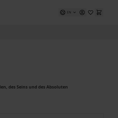
EN
den, des Seins und des Absoluten
Philosophie als systematischer Diskurs