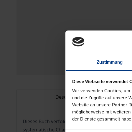
Zustimmung
Diese Webseite verwendet 
Wir verwenden Cookies, um I
Description
und die Zugriffe auf unsere 
Website an unsere Partner fü
möglicherweise mit weiteren
der Dienste gesammelt habe
Dieses Buch verfolgt das Ziel, zu zeigen, dass Ph
systematische Charakter heute zu konzipieren ist