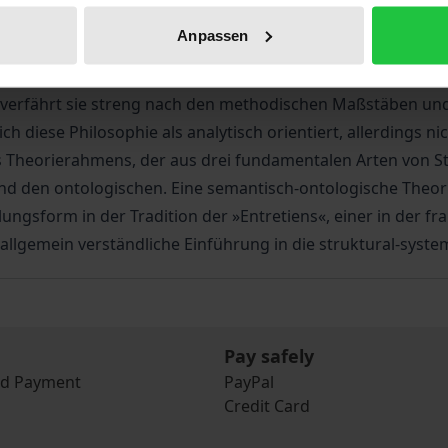
allgemeinsten oder universalen Strukturen des universe of 
Anpassen
, der ganzen thematischen Breite der großen metaphysischen
philosophischen Systeme der Neuzeit, besonders des deuts
n verfährt sie streng nach den methodischen Maßstäben und
sich diese Philosophie als analytisch orientiert, allerdings
es Theorierahmens, der aus drei fundamentalen Arten von S
d den ontologischen. Eine semantisch-ontologische Theor
lungsform in der Tradition der »Entretiens«, einer in der 
 allgemein verständliche Einführung in die struktural-syste
Pay safely
nd Payment
PayPal
Credit Card