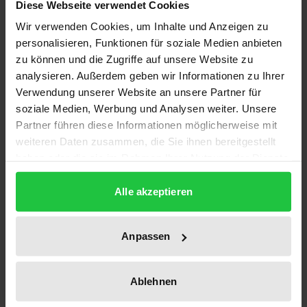
Diese Webseite verwendet Cookies
Jahren das griechische und römische Denken als
Wir verwenden Cookies, um Inhalte und Anzeigen zu
eine Art »philosophische Praxis« in den Blick
personalisieren, Funktionen für soziale Medien anbieten
gekommen. Philosophie sei nicht nur eine Schule
zu können und die Zugriffe auf unsere Website zu
des Denkens, sondern auch eine Schule des Lebens.
analysieren. Außerdem geben wir Informationen zu Ihrer
Verwendung unserer Website an unsere Partner für
Philosophie eröffne die Möglichkeit einer Bekehrung
soziale Medien, Werbung und Analysen weiter. Unsere
des Menschen, »die das ganze Leben verändert und
Partner führen diese Informationen möglicherweise mit
das Wesen desjenigen verwandelt, der sie vollzieht«.
weiteren Daten zusammen, die Sie ihnen bereitgestellt
Im Zusammenspiel von vita contemplativa und vita
haben oder die sie im Rahmen Ihrer Nutzung der Dienste
activa vermag ein Mensch eine Lebenseinstellung zu
gesammelt haben.
kultivieren, die auch dann trägt, wenn
Alle akzeptieren
Schicksalsschläge oder Erfahrungen von Leid und
Enttäuschung ihn die Flüchtigkeit bzw.
Anpassen
Abgründigkeit seiner Existenz erkennen lassen.
Dazu bedarf es allerdings einer meditativ-reflexiven
Ablehnen
Transformation durch geistige Übungen, wie sie die
Schulen der Epikureer, Stoiker und Skeptiker im