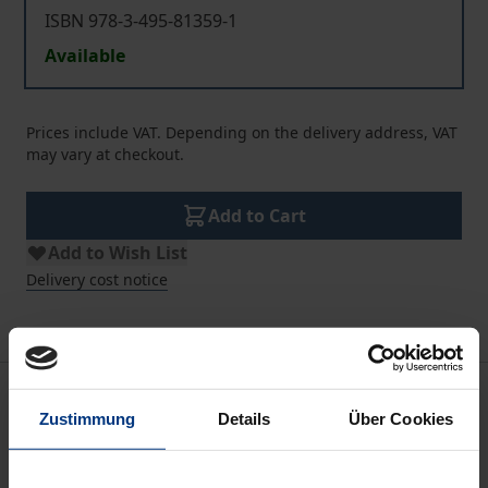
ISBN 978-3-495-81359-1
Available
Prices include VAT. Depending on the delivery address, VAT
may vary at checkout.
Add to Cart
Add to Wish List
Delivery cost notice
Description
Zustimmung
Details
Über Cookies
Angeregt durch Pierre Hadots bahnbrechendes
Buch »Philosophie als Lebensform« ist in den letzten