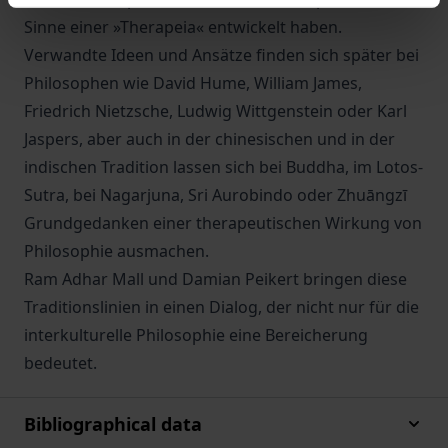
Sinne einer »Therapeia« entwickelt haben.
Verwandte Ideen und Ansätze finden sich später bei
Philosophen wie David Hume, William James,
Friedrich Nietzsche, Ludwig Wittgenstein oder Karl
Jaspers, aber auch in der chinesischen und in der
indischen Tradition lassen sich bei Buddha, im Lotos-
Sutra, bei Nagarjuna, Sri Aurobindo oder Zhuāngzī
Grundgedanken einer therapeutischen Wirkung von
Philosophie ausmachen.
Ram Adhar Mall und Damian Peikert bringen diese
Traditionslinien in einen Dialog, der nicht nur für die
interkulturelle Philosophie eine Bereicherung
bedeutet.
Bibliographical data