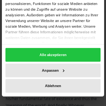
personalisieren, Funktionen für soziale Medien anbieten
zu können und die Zugriffe auf unsere Website zu
analysieren. Außerdem geben wir Informationen zu Ihrer
Description
Verwendung unserer Website an unsere Partner für
soziale Medien, Werbung und Analysen weiter. Unsere
‘No human being lives without suffering, suffering is
Partner führen diese Informationen möglicherweise mit
weiteren Daten zusammen, die Sie ihnen bereitgestellt
everywhere,’ says Euripides. And yet no one could
haben oder die sie im Rahmen Ihrer Nutzung der Dienste
say what suffering is exactly and what happens
gesammelt haben.
when we suffer. Therefore, it is worthwhile to pursue
Alle akzeptieren
the ‘inner life’ of suffering and uncover its basic
structure or basic dynamics, its being, its essence,
Anpassen
its sense or nonsense and its value or lack of value.
In doing so, we can show that suffering conceals
much more than one would expect, for it contains
Ablehnen
the whole human being, his/her world position,
his/her fundamental fate of existence and thus the
‘meaning of the world’. And finally: Whoever