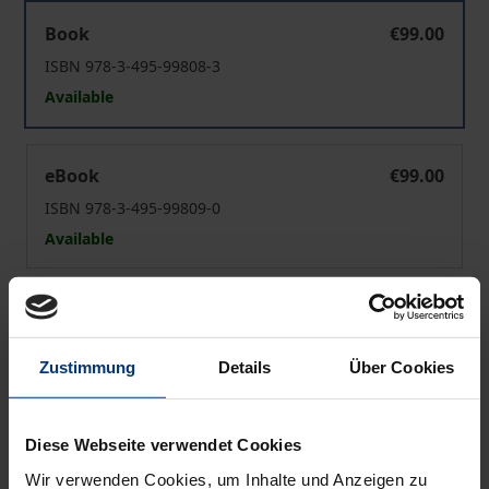
Philosophie des Leidens
Book
€99.00
ISBN 978-3-495-99808-3
Available
Philosophie des Leidens
eBook
€99.00
ISBN 978-3-495-99809-0
Available
Prices include VAT. Depending on the delivery address, VAT
may vary at checkout.
Zustimmung
Details
Über Cookies
Add to Cart
Add to Wish List
Diese Webseite verwendet Cookies
Delivery cost notice
Wir verwenden Cookies, um Inhalte und Anzeigen zu