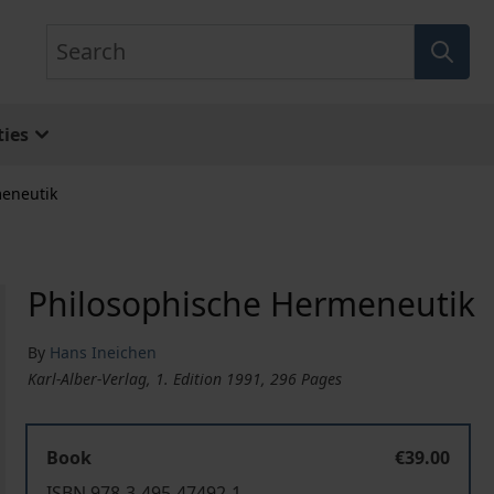
Search
ies
meneutik
Philosophische Hermeneutik
By
Hans Ineichen
Karl-Alber-Verlag, 1. Edition 1991, 296 Pages
Book
€39.00
ISBN 978-3-495-47492-1