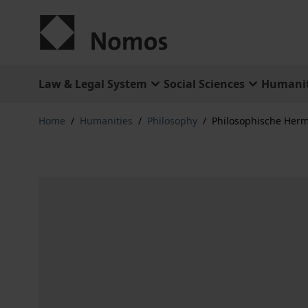
Skip to Content
Law & Legal System
Social Sciences
Humanit
Home
/
Humanities
/
Philosophy
/
Philosophische Her