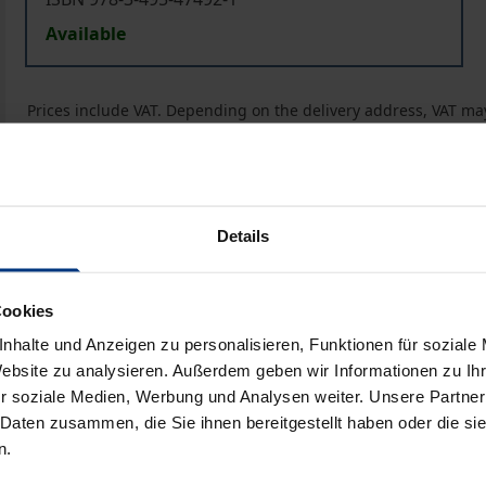
Available
Prices include VAT. Depending on the delivery address, VAT may
Add to Cart
Add to Wish List
Delivery cost notice
Details
Cookies
Bibliographical data
nhalte und Anzeigen zu personalisieren, Funktionen für soziale
Website zu analysieren. Außerdem geben wir Informationen zu I
r soziale Medien, Werbung und Analysen weiter. Unsere Partner
 Daten zusammen, die Sie ihnen bereitgestellt haben oder die s
hen Hermeneutik I. Was ist philosophische Hermeneutik? Zur
n.
 III. Verstehen und Auslegen IV. Hermeneutik und Wahrheit