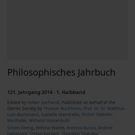
Philosophisches Jahrbuch
121. Jahrgang 2014 - 1. Halbband
Edited by
Volker Gerhardt
,
Published on behalf of the
Görres Society by
Thomas Buchheim
,
Prof. Dr. Dr. Matthias
Lutz-Bachmann
,
Isabelle Mandrella
,
Pirmin Stekeler-
Weithofer
,
Wilhelm Vossenkuhl
Simon Dierig
,
Bettina Walde
,
Antonio Russo
,
Andree
Hahmann
,
Stefan Gerlach
,
Thorsten Streubel