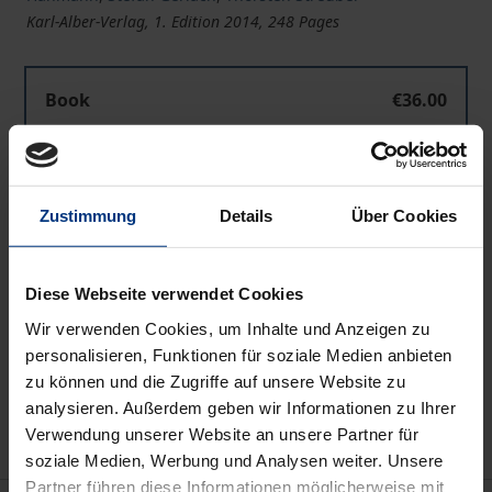
Karl-Alber-Verlag, 1. Edition 2014, 248 Pages
Book
€36.00
ISBN 978-3-495-45091-8
Available
Zustimmung
Details
Über Cookies
Prices include VAT. Depending on the delivery address, VAT
may vary at checkout.
Diese Webseite verwendet Cookies
Wir verwenden Cookies, um Inhalte und Anzeigen zu
Add to Cart
personalisieren, Funktionen für soziale Medien anbieten
Add to Wish List
zu können und die Zugriffe auf unsere Website zu
Delivery cost notice
analysieren. Außerdem geben wir Informationen zu Ihrer
Verwendung unserer Website an unsere Partner für
soziale Medien, Werbung und Analysen weiter. Unsere
Partner führen diese Informationen möglicherweise mit