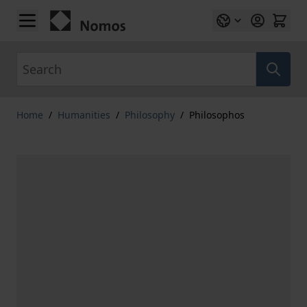
Skip to Content
Search
Home
/
Humanities
/
Philosophy
/
Philosophos