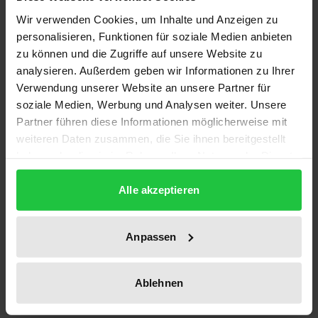
Universitätsphilosophie verweigert die Antwort.
Wir verwenden Cookies, um Inhalte und Anzeigen zu
Anders das antike Philosophieren: Es wirkt ganz aus
personalisieren, Funktionen für soziale Medien anbieten
der Frage nach der richtigen Lebensform und
zu können und die Zugriffe auf unsere Website zu
konzipiert ausgerechnet den Philosophen als
analysieren. Außerdem geben wir Informationen zu Ihrer
denjenigen Menschen, der erkennt, worin das
Verwendung unserer Website an unsere Partner für
Gelingen des Lebens besteht, und imstande ist, ein
soziale Medien, Werbung und Analysen weiter. Unsere
Partner führen diese Informationen möglicherweise mit
gelingendes Leben zu realisieren. In einer
weiteren Daten zusammen, die Sie ihnen bereitgestellt
detaillierten und umfassenden Interpretation zeigt
haben oder die sie im Rahmen Ihrer Nutzung der Dienste
Alexander Wiehart, dass wir von Platon am besten
gesammelt haben.
lernen können, die längst vergessene Frage nach
Alle akzeptieren
dem Philosophen wiederzubeleben. Dabei wird
sichtbar, welche Kompetenzen, Inspirationen und
Anpassen
Charaktereigenschaften wie zusammenwirken
müssen, damit sich der Mensch zum philosophos
entfalten kann. Moralphilosophie im Gefolge Kants,
Ablehnen
Erwartungen an eine Lebenstechnik und religiöse