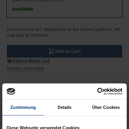
Available
Prices include VAT. Depending on the delivery address, VAT
may vary at checkout.
Add to Cart
Add to Wish List
Delivery cost notice
Description
Zustimmung
Details
Über Cookies
Wie muss ich leben, damit mein Leben gelingt? Was
für ein Mensch soll ich werden? Heutige
Diese Webseite verwendet Cookies