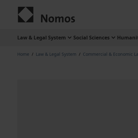
Skip to Content
Law & Legal System
Social Sciences
Humanit
Home
/
Law & Legal System
/
Commercial & Economic L