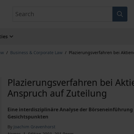
Search
ies
aw
/
Business & Corporate Law
/
Plazierungsverfahren bei Aktie
Plazierungsverfahren bei Akt
Anspruch auf Zuteilung
Eine interdisziplinäre Analyse der Börseneinführun
Gesichtspunkten
By
Joachim Gravenhorst
Nomos, 1. Edition 2003, 201 Pages