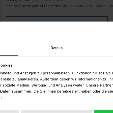
The product is part of the series
Studien zum Bank-, Börsen- u
Book
€38.00
ISBN 978-3-8329-0107-3
Not available
Details
Add to Cart
Add to Wish List
Cookies
Delivery cost notice
nhalte und Anzeigen zu personalisieren, Funktionen für soziale
Website zu analysieren. Außerdem geben wir Informationen zu I
r soziale Medien, Werbung und Analysen weiter. Unsere Partner
 Daten zusammen, die Sie ihnen bereitgestellt haben oder die s
Bibliographical data
n.