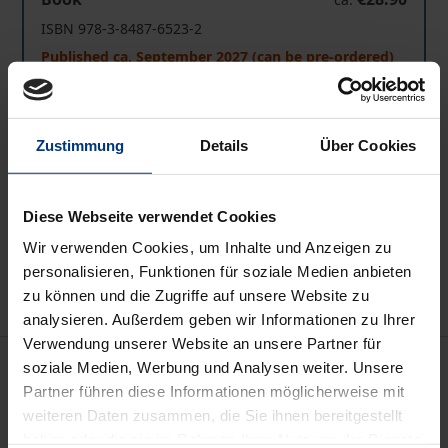
ISBN 978-3-8487-6523-2
Published ca. September 2027 (can be pre-ordered)
Prices include VAT. Depending on the delivery address, VAT
may vary at checkout.
Zustimmung
Details
Über Cookies
Add to Cart
Diese Webseite verwendet Cookies
Add to Wish List
Wir verwenden Cookies, um Inhalte und Anzeigen zu
Delivery cost notice
personalisieren, Funktionen für soziale Medien anbieten
zu können und die Zugriffe auf unsere Website zu
analysieren. Außerdem geben wir Informationen zu Ihrer
Verwendung unserer Website an unsere Partner für
Description
soziale Medien, Werbung und Analysen weiter. Unsere
Partner führen diese Informationen möglicherweise mit
weiteren Daten zusammen, die Sie ihnen bereitgestellt
Das Kompendium stellt die polizei- und
haben oder die sie im Rahmen Ihrer Nutzung der Dienste