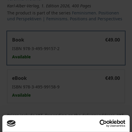
Karl-Alber-Verlag, 1. Edition 2026, 400 Pages
The product is part of the series
Feminismen. Positionen
und Perspektiven | Feminisms. Positions and Perspectives
Positionen und Perspektiven im zeitgenössischen Femi
Book
€49.00
ISBN 978-3-495-99157-2
Available
Positionen und Perspektiven im zeitgenössischen Femi
eBook
€49.00
ISBN 978-3-495-99158-9
Available
Prices include VAT. Depending on the delivery address, VAT
may vary at checkout.