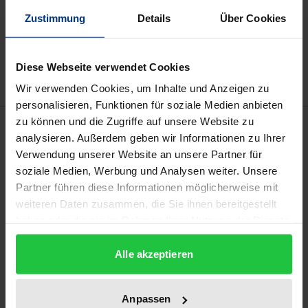
Add to Cart
Zustimmung
Details
Über Cookies
Add to Wish List
Delivery cost notice
Diese Webseite verwendet Cookies
Wir verwenden Cookies, um Inhalte und Anzeigen zu
personalisieren, Funktionen für soziale Medien anbieten
zu können und die Zugriffe auf unsere Website zu
Description
analysieren. Außerdem geben wir Informationen zu Ihrer
Verwendung unserer Website an unsere Partner für
In this volume, feminist philosophers and
soziale Medien, Werbung und Analysen weiter. Unsere
theologians provide insights into their geopolitical
Partner führen diese Informationen möglicherweise mit
contexts, specialist areas and their socio-political
weiteren Daten zusammen, die Sie ihnen bereitgestellt
haben oder die sie im Rahmen Ihrer Nutzung der Dienste
relevance. Unlike classic papers or encyclopedic
gesammelt haben.
articles, their scientific essays balance the boundary
Alle akzeptieren
between high technical expertise and low-threshold
accessibility. Further reading references invite
Anpassen
readers to delve deeper into the topics discussed.