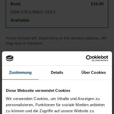
Book
€34.00
ISBN 978-3-96821-523-5
Available
Prices include VAT. Depending on the delivery address, VAT
may vary at checkout.
Add to Cart
Add to Wish List
Delivery cost notice
Zustimmung
Details
Über Cookies
Diese Webseite verwendet Cookies
Description
Wir verwenden Cookies, um Inhalte und Anzeigen zu
personalisieren, Funktionen für soziale Medien anbieten
zu können und die Zugriffe auf unsere Website zu
In 172 Briefen an seine Eltern übermittelte der junge