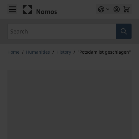
Skip to Content
Search
Home
/
Humanities
/
History
/
"Potsdam ist geschlagen"