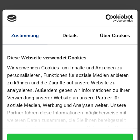
Prävention und Freiheit
Book
€8.00
ISBN 978-3-8329-3504-7
Not available
Zustimmung
Details
Über Cookies
Prävention und Freiheit
eBook
€8.00
Diese Webseite verwendet Cookies
ISBN 978-3-8452-0777-3
Wir verwenden Cookies, um Inhalte und Anzeigen zu
personalisieren, Funktionen für soziale Medien anbieten
Available
zu können und die Zugriffe auf unsere Website zu
analysieren. Außerdem geben wir Informationen zu Ihrer
Prices include VAT. Depending on the delivery address, VAT
Verwendung unserer Website an unsere Partner für
may vary at checkout.
soziale Medien, Werbung und Analysen weiter. Unsere
Partner führen diese Informationen möglicherweise mit
weiteren Daten zusammen, die Sie ihnen bereitgestellt
Add to Cart
haben oder die sie im Rahmen Ihrer Nutzung der Dienste
Add to Wish List
gesammelt haben.
Delivery cost notice