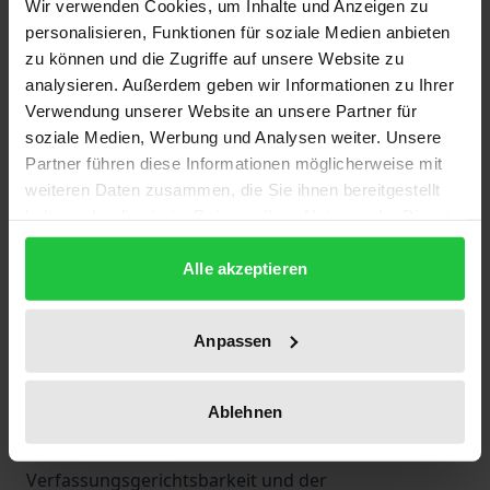
Wir verwenden Cookies, um Inhalte und Anzeigen zu
Einrichtung der Verfassungsgerichtsbarkeit und
personalisieren, Funktionen für soziale Medien anbieten
ihrer weiten Zuständigkeiten. Insbesondere die
zu können und die Zugriffe auf unsere Website zu
Auslegung der Grundrechte durch das
analysieren. Außerdem geben wir Informationen zu Ihrer
Bundesverfassungsgericht wirkt entscheidend auf
Verwendung unserer Website an unsere Partner für
soziale Medien, Werbung und Analysen weiter. Unsere
die Gesetzgebung und auf die gesellschaftlichen
Partner führen diese Informationen möglicherweise mit
Verhältnisse ein.
weiteren Daten zusammen, die Sie ihnen bereitgestellt
Die Kapitel dieses Buches enthalten zum größten
haben oder die sie im Rahmen Ihrer Nutzung der Dienste
Teil Auseinandersetzungen mit der Rechtsprechung
gesammelt haben.
des Bundesverfassungsgerichts. Es handelt sich um
Alle akzeptieren
zusammenfassende Würdigungen der
Rechtsprechung zu einzelnen Themenbereichen, um
Anpassen
Besprechungsaufsätze und kürzere
Urteilsanmerkungen, die im Laufe der Zeit
Ablehnen
entstanden und verstreut veröffentlicht sind. Sie
sind aus einer einheitlichen Sicht der
Verfassungsgerichtsbarkeit und der