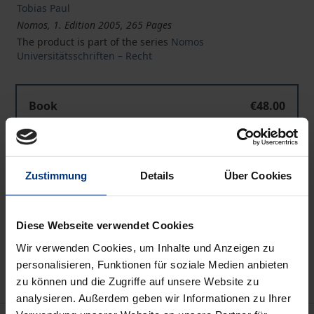
Tobias Paul
Nomos, 1. Edition 2005, 265 Pages
The product is part of the series
Nomos
Universitätsschriften – Recht
Book
€48.00
ISBN 978-3-8329-1595-7
Not available
Zustimmung
Details
Über Cookies
Add to Cart
Diese Webseite verwendet Cookies
Add to Wish List
Wir verwenden Cookies, um Inhalte und Anzeigen zu
Delivery cost notice
personalisieren, Funktionen für soziale Medien anbieten
zu können und die Zugriffe auf unsere Website zu
analysieren. Außerdem geben wir Informationen zu Ihrer