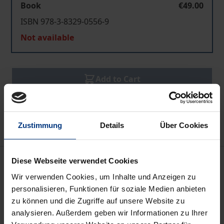
Book
€49.00
ISBN 978-3-8329-0556-9
Not available
Add to Cart
Add to Wish List
Delivery cost notice
Zustimmung
Details
Über Cookies
Description
Diese Webseite verwendet Cookies
Wir verwenden Cookies, um Inhalte und Anzeigen zu
Die digitalen Veränderungen sind in der Printwelt
personalisieren, Funktionen für soziale Medien anbieten
zu können und die Zugriffe auf unsere Website zu
unübersehbar. Die Druck- und Verlagsbranche hat
analysieren. Außerdem geben wir Informationen zu Ihrer
sich mittlerweile darauf eingestellt. Prinzipiell haben