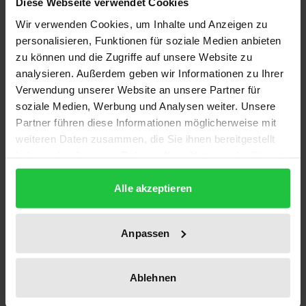
Diese Webseite verwendet Cookies
Description
Wir verwenden Cookies, um Inhalte und Anzeigen zu
personalisieren, Funktionen für soziale Medien anbieten
Die gegenseitige Abhängigkeit von
zu können und die Zugriffe auf unsere Website zu
funktionstüchtiger Privatrechtsordnung und freier
analysieren. Außerdem geben wir Informationen zu Ihrer
Verwendung unserer Website an unsere Partner für
Marktwirtschaft erfordert tiefgreifende Reformen
soziale Medien, Werbung und Analysen weiter. Unsere
des Privatrechts in den ehemals sozialistischen
Partner führen diese Informationen möglicherweise mit
Ländern Mittel- und Osteuropas. In
weiteren Daten zusammen, die Sie ihnen bereitgestellt
unterschiedlichem Maße wurden dort unter den
haben oder die sie im Rahmen Ihrer Nutzung der Dienste
alten Regimen Rechtskultur und Rechtswissenschaft
gesammelt haben.
gepflegt. So kann sich in einigen Ländern Mittel- und
Alle akzeptieren
Osteuropas die Arbeit darauf beschränken,
fortgeltendes Gesetzesrecht zu überarbeiten,
Anpassen
während es in anderen Ländern ganz neuer zivil-
und handelsrechtlicher Kodifikationen bedarf.
Ablehnen
In diesem Sammelband kommen Juristen aus
Estland, Lettland, Polen, Rußland, Tschechien, der