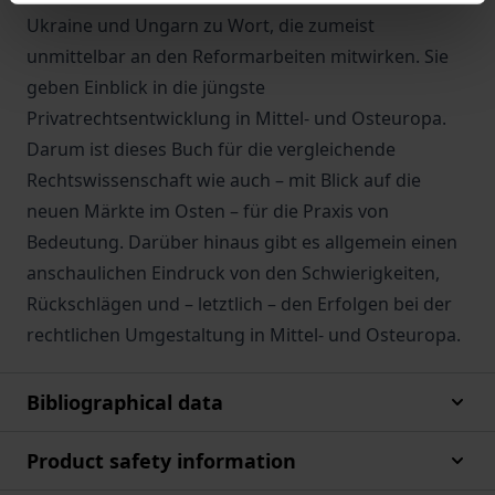
Ukraine und Ungarn zu Wort, die zumeist
unmittelbar an den Reformarbeiten mitwirken. Sie
geben Einblick in die jüngste
Privatrechtsentwicklung in Mittel- und Osteuropa.
Darum ist dieses Buch für die vergleichende
Rechtswissenschaft wie auch – mit Blick auf die
neuen Märkte im Osten – für die Praxis von
Bedeutung. Darüber hinaus gibt es allgemein einen
anschaulichen Eindruck von den Schwierigkeiten,
Rückschlägen und – letztlich – den Erfolgen bei der
rechtlichen Umgestaltung in Mittel- und Osteuropa.
Bibliographical data
Product safety information