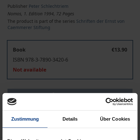
Publisher
Peter Schlechtriem
Nomos, 1. Edition 1994, 72 Pages
The product is part of the series
Schriften der Ernst von
Caemmerer Stiftung
Book
€13.90
ISBN 978-3-7890-3420-6
Not available
Add to Cart
Add to Wish List
Delivery cost notice
Zustimmung
Details
Über Cookies