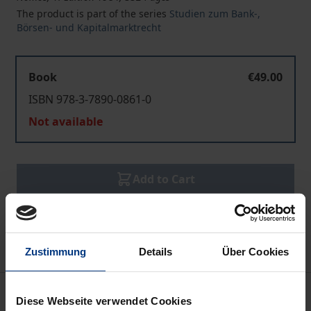
The product is part of the series
Studien zum Bank-,
Börsen- und Kapitalmarktrecht
Book
€49.00
ISBN 978-3-7890-0861-0
Not available
Add to Cart
Add to Wish List
Delivery cost notice
Zustimmung
Details
Über Cookies
Bibliographical data
Diese Webseite verwendet Cookies