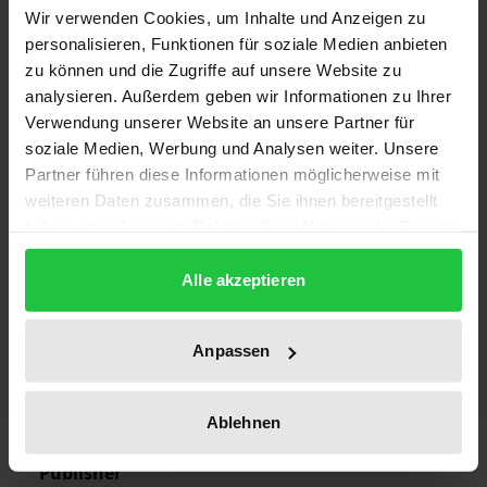
Wir verwenden Cookies, um Inhalte und Anzeigen zu
Edition
personalisieren, Funktionen für soziale Medien anbieten
zu können und die Zugriffe auf unsere Website zu
1
analysieren. Außerdem geben wir Informationen zu Ihrer
Verwendung unserer Website an unsere Partner für
ISBN
soziale Medien, Werbung und Analysen weiter. Unsere
978-3-7890-0861-0
Partner führen diese Informationen möglicherweise mit
weiteren Daten zusammen, die Sie ihnen bereitgestellt
Subtitle
haben oder die sie im Rahmen Ihrer Nutzung der Dienste
Beitrag zur ordnungspolitischen Problematik
gesammelt haben.
branchenorientierter Strukturpolitik
Alle akzeptieren
Publication Date
May 14, 1984
Anpassen
Year of Publication
1984
Ablehnen
Publisher