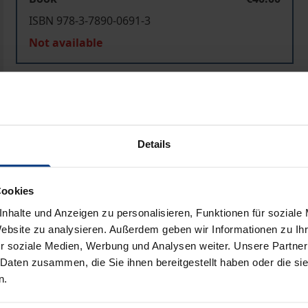
ISBN 978-3-7890-0691-3
Not available
Add to Cart
Add to Wish List
Delivery cost notice
Details
Cookies
Prod
nhalte und Anzeigen zu personalisieren, Funktionen für soziale
Website zu analysieren. Außerdem geben wir Informationen zu I
r soziale Medien, Werbung und Analysen weiter. Unsere Partner
 Daten zusammen, die Sie ihnen bereitgestellt haben oder die s
n.