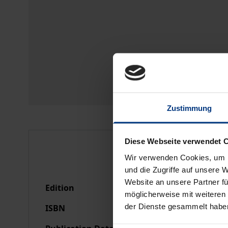
Zustimmung
Diese Webseite verwendet 
Bibliographical data
Wir verwenden Cookies, um I
und die Zugriffe auf unsere 
Website an unsere Partner fü
Edition
1
möglicherweise mit weiteren
der Dienste gesammelt habe
ISBN
978-3-7890-0691-3