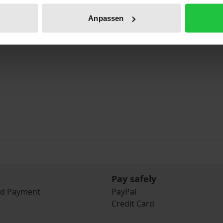
Anpassen
Pay safely
nd Payment
PayPal
Credit Card