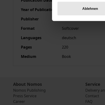
Publication Date
Sep 22, 1981
Ablehnen
Year of Publication
1981
Publisher
Nomos
Format
Softcover
Languages
deutsch
Pages
220
Medium
Book
About Nomos
Service
Nomos Publishing
Delivery a
Press Service
Contact
Career
FAQ