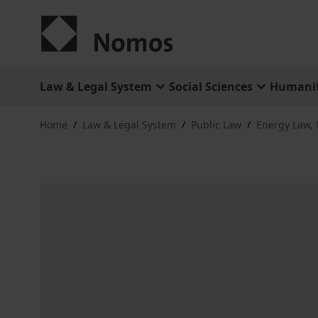
Skip to Content
Law & Legal System
Social Sciences
Humanit
Home
/
Law & Legal System
/
Public Law
/
Energy Law,