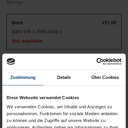
Beiträge
Book
€51.00
ISBN 978-3-7890-3486-2
Not available
Add to Cart
Add to Wish List
Zustimmung
Details
Über Cookies
Delivery cost notice
Diese Webseite verwendet Cookies
Wir verwenden Cookies, um Inhalte und Anzeigen zu
Description
personalisieren, Funktionen für soziale Medien anbieten
zu können und die Zugriffe auf unsere Website zu
Der Sammelband enthält die Beiträge der V.
analysieren. Außerdem geben wir Informationen zu Ihrer