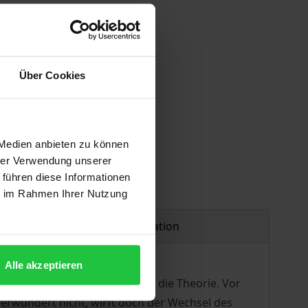
Über Cookies
 Medien anbieten zu können
hrer Verwendung unserer
 führen diese Informationen
ie im Rahmen Ihrer Nutzung
Product safety information
Alle akzeptieren
n frei wählen – so jedenfalls die Theorie. Vor
erwundert nicht, wirft doch der Wechsel des