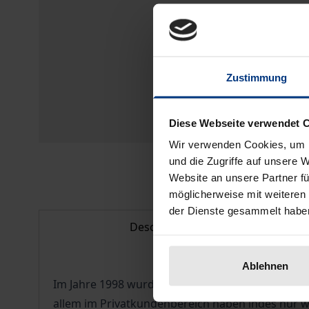
Zustimmung
Diese Webseite verwendet 
Wir verwenden Cookies, um I
und die Zugriffe auf unsere 
Website an unsere Partner fü
möglicherweise mit weiteren
der Dienste gesammelt habe
Description
Ablehnen
Im Jahre 1998 wurde der deutsche Strommarkt libe
allem im Privatkundenbereich haben indes nur w