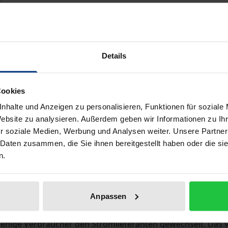
Book
€39.00
ISBN 978-3-8329-1339-7
Not available
Details
Cookies
Add to Cart
Add to Wish List
nhalte und Anzeigen zu personalisieren, Funktionen für soziale
Delivery cost notice
Website zu analysieren. Außerdem geben wir Informationen zu I
r soziale Medien, Werbung und Analysen weiter. Unsere Partner
 Daten zusammen, die Sie ihnen bereitgestellt haben oder die s
n.
Bibliographical data
Anpassen
ralisiert. Seitdem kann jeder Stromkunde seinen Lieferante
enige Verbraucher den Stromlieferanten gewechselt. Das v