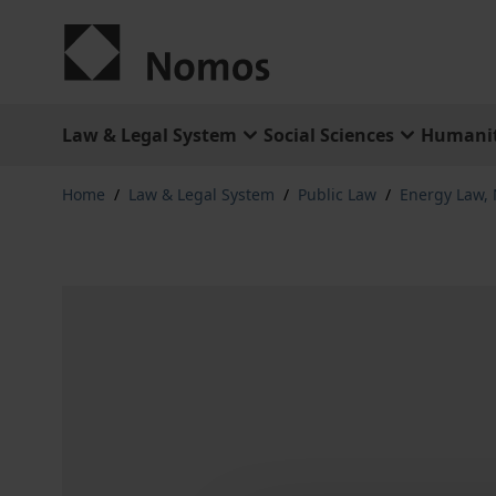
Skip to Content
Law & Legal System
Social Sciences
Humanit
Home
/
Law & Legal System
/
Public Law
/
Energy Law,