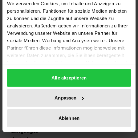
1
Wir verwenden Cookies, um Inhalte und Anzeigen zu
personalisieren, Funktionen für soziale Medien anbieten
ISBN
zu können und die Zugriffe auf unsere Website zu
978-3-89913-698-2
analysieren. Außerdem geben wir Informationen zu Ihrer
Verwendung unserer Website an unsere Partner für
Publication Date
soziale Medien, Werbung und Analysen weiter. Unsere
Apr 30, 2009
Partner führen diese Informationen möglicherweise mit
weiteren Daten zusammen, die Sie ihnen bereitgestellt
Year of Publication
haben oder die sie im Rahmen Ihrer Nutzung der Dienste
2009
gesammelt haben.
Alle akzeptieren
Publisher
Ergon
Anpassen
Format
Hardcover
Ablehnen
Languages