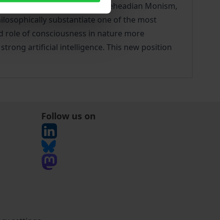
 new position emerges, the Whiteheadian Monism,
hilosophically substantiate one of the most
nd role of consciousness in nature more
strong artificial intelligence. This new position
Follow us on