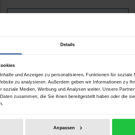
Prozessphilosophie des Geistes
Book
€54.00
ISBN 978-3-495-99400-9
Available
Details
Prices include VAT. Depending on the delivery address, VAT may
Cookies
Add to Cart
Add to Wish List
nhalte und Anzeigen zu personalisieren, Funktionen für soziale
Website zu analysieren. Außerdem geben wir Informationen zu I
Delivery cost notice
r soziale Medien, Werbung und Analysen weiter. Unsere Partner
 Daten zusammen, die Sie ihnen bereitgestellt haben oder die s
n.
aphical data
Additional material
Anpassen