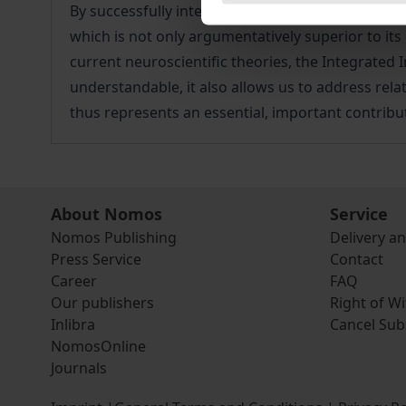
By successfully integrating A.N. Whitehead's Pr
which is not only argumentatively superior to its
current neuroscientific theories, the Integrated
understandable, it also allows us to address relate
thus represents an essential, important contribu
About Nomos
Service
Nomos Publishing
Delivery a
Press Service
Contact
Career
FAQ
Our publishers
Right of W
Inlibra
Cancel Sub
NomosOnline
Journals