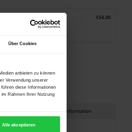
Prozessphilosophie des Geistes
eBook
€54.00
ISBN 978-3-495-99401-6
Available
Über Cookies
 vary at checkout.
 Medien anbieten zu können
hrer Verwendung unserer
 führen diese Informationen
ie im Rahmen Ihrer Nutzung
Product safety information
Alle akzeptieren