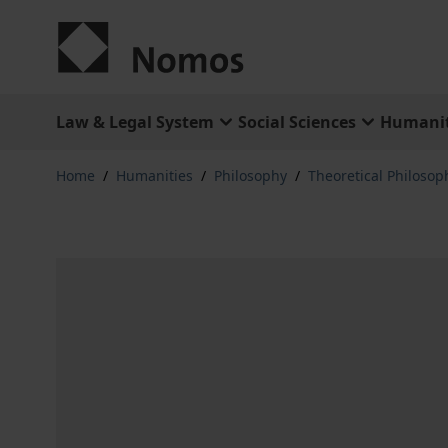
Skip to Content
Law & Legal System
Social Sciences
Humanit
Home
/
Humanities
/
Philosophy
/
Theoretical Philosop