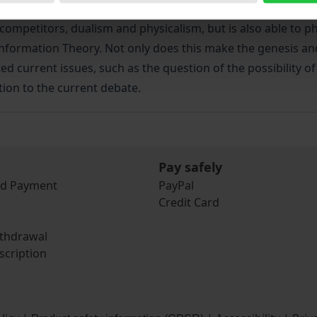
ocess Philosophy into the Philosophy of Mind, a genuinely
 competitors, dualism and physicalism, but is also able to p
 Information Theory. Not only does this make the genesis a
d current issues, such as the question of the possibility of 
tion to the current debate.
Pay safely
nd Payment
PayPal
Credit Card
ithdrawal
scription