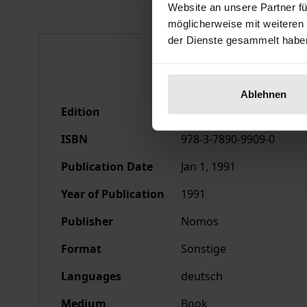
Website an unsere Partner fü
möglicherweise mit weiteren
der Dienste gesammelt habe
Bibliographical data
Ablehnen
Edition
1
ISBN
978-3-7890-9909-0
Publication Date
Jan 1, 1991
Year of Publication
1991
Publisher
Nomos
Format
Sonstige
Languages
deutsch
Medium
Book