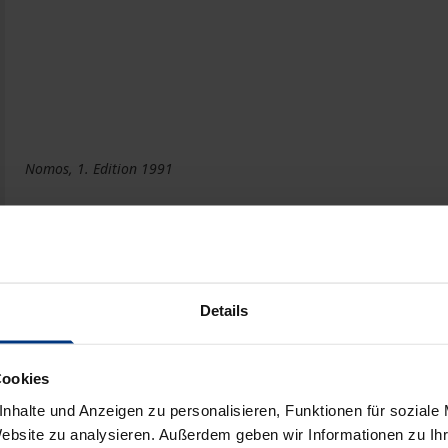
Nomos, 1. Edition 1991
Book
€9.50
ISBN 978-3-7890-9909-0
Not available
Details
Cookies
Add to Cart
Add to Wish List
nhalte und Anzeigen zu personalisieren, Funktionen für soziale
Delivery cost notice
Website zu analysieren. Außerdem geben wir Informationen zu I