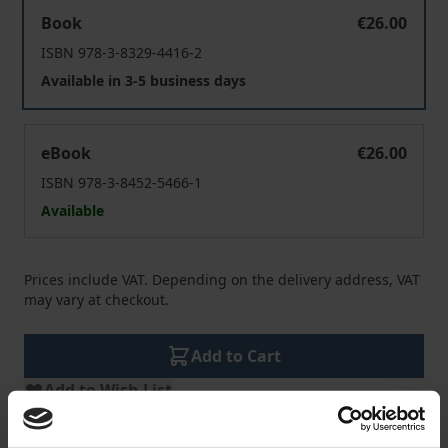
Qualitätsmodelle im Hörfunk
Book
€26.00
ISBN 978-3-8329-4416-2
Available in 3-5 business days
Qualitätsmodelle im Hörfunk
eBook
€26.00
ISBN 978-3-8452-5466-1
Available
Prices include VAT. Depending on the delivery address, VAT
may vary at checkout.
Add to Cart
Add to Wish List
Delivery cost notice