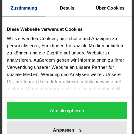
Zustimmung
Details
Über Cookies
Description
Diese Webseite verwendet Cookies
Radioarbeit wird zunehmend komplexer.
Wir verwenden Cookies, um Inhalte und Anzeigen zu
personalisieren, Funktionen für soziale Medien anbieten
Unüberschaubare Informationsmengen müssen für
zu können und die Zugriffe auf unsere Website zu
immer mehr Kanäle von immer weniger
analysieren. Außerdem geben wir Informationen zu Ihrer
Redaktionsmitarbeitern aufbereitet werden.
Verwendung unserer Website an unsere Partner für
Der Wunsch nach einem zielführenden Ansatz, einer
soziale Medien, Werbung und Analysen weiter. Unsere
zündenden Idee, wie mit dieser Problematik
Partner führen diese Informationen möglicherweise mit
umzugehen ist, ist deutlich spürbar.
weiteren Daten zusammen, die Sie ihnen bereitgestellt
haben oder die sie im Rahmen Ihrer Nutzung der Dienste
Wohlverstandenes Qualitätsmanagement bietet in
gesammelt haben.
diesem Zusammenhang Methoden, Werkzeuge,
Alle akzeptieren
Ideen und Impulse zur Unterstützung und zur
Vereinfachung von Strukturen und
Anpassen
Vorgehensweisen an.