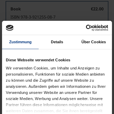
Book
€22.00
ISBN 978-3-921255-08-7
Not available
Zustimmung
Details
Über Cookies
Add to Cart
Add to Wish List
Diese Webseite verwendet Cookies
Delivery cost notice
Wir verwenden Cookies, um Inhalte und Anzeigen zu
personalisieren, Funktionen für soziale Medien anbieten
zu können und die Zugriffe auf unsere Website zu
analysieren. Außerdem geben wir Informationen zu Ihrer
Description
Verwendung unserer Website an unsere Partner für
soziale Medien, Werbung und Analysen weiter. Unsere
Die Sammlung hat sich zum Ziel gesetzt, auf bisher
Partner führen diese Informationen möglicherweise mit
vernachlässigtes Quellenmaterial aufmerksam zu
weiteren Daten zusammen, die Sie ihnen bereitgestellt