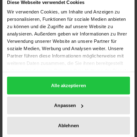
Diese Webseite verwendet Cookies
ISBN
Wir verwenden Cookies, um Inhalte und Anzeigen zu
978-3-89913-376-9
personalisieren, Funktionen für soziale Medien anbieten
zu können und die Zugriffe auf unsere Website zu
Subtitle
analysieren. Außerdem geben wir Informationen zu Ihrer
Lessings Auseinandersetzung mit dem Islam
Verwendung unserer Website an unsere Partner für
soziale Medien, Werbung und Analysen weiter. Unsere
Publication Date
Partner führen diese Informationen möglicherweise mit
weiteren Daten zusammen, die Sie ihnen bereitgestellt
Oct 25, 2004
haben oder die sie im Rahmen Ihrer Nutzung der Dienste
gesammelt haben.
Year of Publication
Alle akzeptieren
2004
Publisher
Anpassen
Ergon
Format
Ablehnen
Softcover