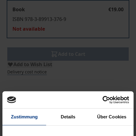
Book
€19.00
ISBN 978-3-89913-376-9
Not available
Add to Cart
Add to Wish List
Delivery cost notice
Bibliographical data
Zustimmung
Details
Über Cookies
Edition
1