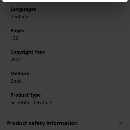
Languages
deutsch
Pages
136
Copyright Year
2004
Medium
Book
Product Type
Scientific literature
Product safety information