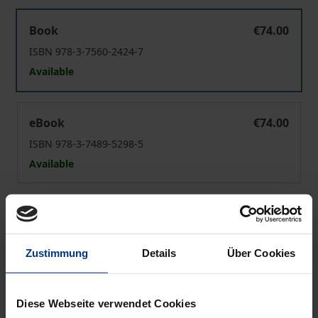
Recht für soziale Berufe 2025/26
Book
€74.00
ISBN 978-3-7560-2424-7
Available
Recht für soziale Berufe 2025/26
eBook
€74.00
ISBN 978-3-7489-5298-5
Available
Prices include VAT. Depending on the delivery address, VAT
may vary at checkout.
Zustimmung
Details
Über Cookies
Add to Cart
Add to Wish List
Diese Webseite verwendet Cookies
Delivery cost notice