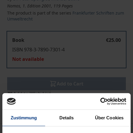
Nomos, 1. Edition 2001, 119 Pages
The product is part of the series
Frankfurter Schriften zum
Umweltrecht
Book
€25.00
ISBN 978-3-7890-7301-4
Not available
Add to Cart
Add to Wish List
Delivery cost notice
Zustimmung
Details
Über Cookies
Description