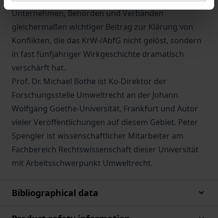
Unternehmen, Behörden und Verbänden
gleichermaßen wichtiger Beitrag zur Klärung von
Konflikten, die das KrW-/AbfG nicht gelöst, sondern
in fast fünfjähriger Wirkgeschichte dramatisch
verschärft hat.
Prof. Dr. Michael Bothe ist Ko-Direktor der
Forschungsstelle Umweltrecht an der Johann
Wolfgang Goethe-Universität, Frankfurt und Autor
vieler Veröffentlichungen auf diesem Gebiet. Peter
Spengler ist wissenschaftlicher Mitarbeiter am
Fachbereich Rechtswissenschaft dieser Universität
mit Arbeitsschwerpunkt Umweltrecht.
Bibliographical data