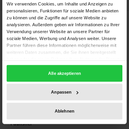
Wir verwenden Cookies, um Inhalte und Anzeigen zu
personalisieren, Funktionen für soziale Medien anbieten
Bibliographical data
zu können und die Zugriffe auf unsere Website zu
analysieren. Außerdem geben wir Informationen zu Ihrer
Verwendung unserer Website an unsere Partner für
Edition
soziale Medien, Werbung und Analysen weiter. Unsere
1
Partner führen diese Informationen möglicherweise mit
weiteren Daten zusammen, die Sie ihnen bereitgestellt
ISBN
haben oder die sie im Rahmen Ihrer Nutzung der Dienste
gesammelt haben.
978-3-7890-3003-1
Alle akzeptieren
Publication Date
Dec 17, 1993
Anpassen
Year of Publication
1993
Ablehnen
Publisher