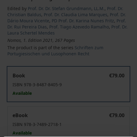
Edited by
Prof. Dr. Dr. Stefan Grundmann
,
LL.M.
,
Prof. Dr.
Christian Baldus
,
Prof. Dr. Claudia Lima Marques
,
Prof. Dr.
Dário Moura Vicente
,
PD Prof. Dr. Karina Nunes Fritz
,
Prof.
Dr. Rui Pereira Dias
,
Prof. Tiago Azevedo Ramalho
,
Prof. Dr.
Laura Schertel Mendes
Nomos, 1. Edition 2021, 267 Pages
The product is part of the series
Schriften zum
Portugiesischen und Lusophonen Recht
Rechtsdurchsetzung und Prozess, Globalisierung und Di
Book
€79.00
ISBN 978-3-8487-8405-9
Available
Rechtsdurchsetzung und Prozess, Globalisierung und Di
eBook
€79.00
ISBN 978-3-7489-2718-1
Available