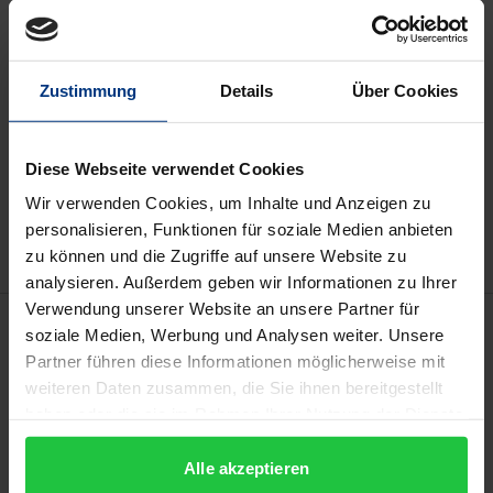
Prices include VAT. Depending on the delivery address, VAT
may vary at checkout.
Zustimmung
Details
Über Cookies
Add to Cart
Diese Webseite verwendet Cookies
Add to Wish List
Wir verwenden Cookies, um Inhalte und Anzeigen zu
Delivery cost notice
personalisieren, Funktionen für soziale Medien anbieten
zu können und die Zugriffe auf unsere Website zu
analysieren. Außerdem geben wir Informationen zu Ihrer
Verwendung unserer Website an unsere Partner für
Description
soziale Medien, Werbung und Analysen weiter. Unsere
Partner führen diese Informationen möglicherweise mit
Rechtsdurchsetzung, Globalisierung und digitaler
weiteren Daten zusammen, die Sie ihnen bereitgestellt
haben oder die sie im Rahmen Ihrer Nutzung der Dienste
Raum ist in aller Munde. Brasilien ist eines der
gesammelt haben.
ersten Länder, das gegen systematische Nutzung
Alle akzeptieren
von Big Data zulasten bestimmter Kundengruppen