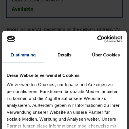
Available
Prices include VAT. Depending on the delivery address, VAT
may vary at checkout.
Add to Cart
Zustimmung
Details
Über Cookies
Add to Wish List
Delivery cost notice
Diese Webseite verwendet Cookies
Wir verwenden Cookies, um Inhalte und Anzeigen zu
personalisieren, Funktionen für soziale Medien anbieten
Description
zu können und die Zugriffe auf unsere Website zu
analysieren. Außerdem geben wir Informationen zu Ihrer
Verwendung unserer Website an unsere Partner für
Das Buch behandelt historisch wie systematisch
soziale Medien, Werbung und Analysen weiter. Unsere
grundlegende Fragen der Rechtsphilosophie. Es
Partner führen diese Informationen möglicherweise mit